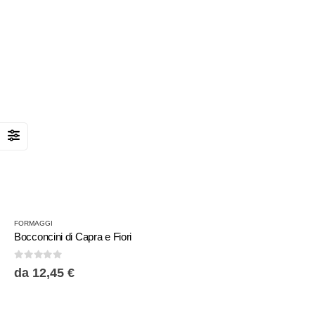
FORMAGGI
Bocconcini di Capra e Fiori
0
Su 5
da
12,45
€