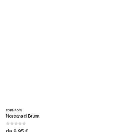
FORMAGGI
Nostrana di Bruna
0
Su 5
da
9,95
€