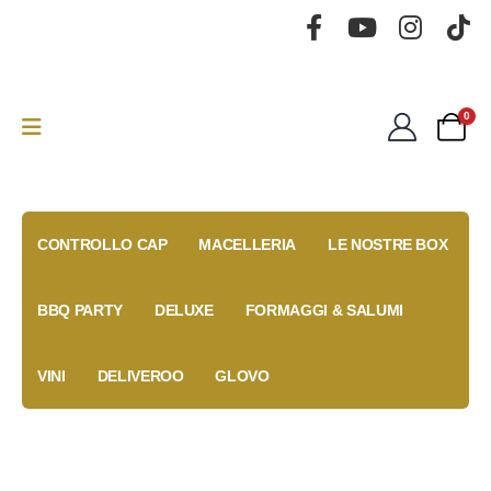
0
CONTROLLO CAP
MACELLERIA
LE NOSTRE BOX
BBQ PARTY
DELUXE
FORMAGGI & SALUMI
VINI
DELIVEROO
GLOVO
Gold Box
Fidelity
Coupon
Anniversary
Card