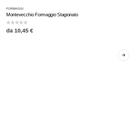
FORMAGGI
Montevecchio Formaggio Stagionato
0
Su 5
da
10,45
€