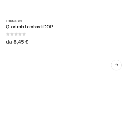
FORMAGGI
Quartirolo Lombardi DOP
0
Su 5
da
8,45
€