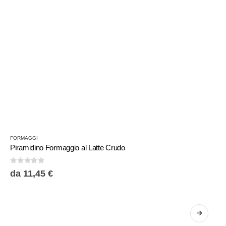
FORMAGGI
Piramidino Formaggio al Latte Crudo
0
Su 5
da
11,45
€