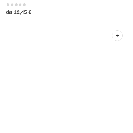
0
Su 5
da
12,45
€