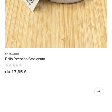
FORMAGGI
Brillo Pecorino Stagionato
0
Su 5
da
17,95
€