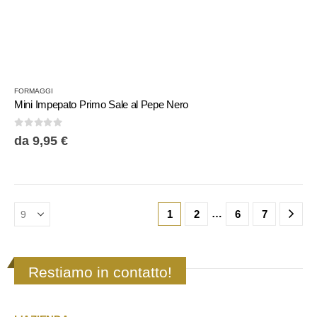
FORMAGGI
Mini Impepato Primo Sale al Pepe Nero
0
Su 5
da
9,95
€
…
1
2
6
7
Restiamo in contatto!