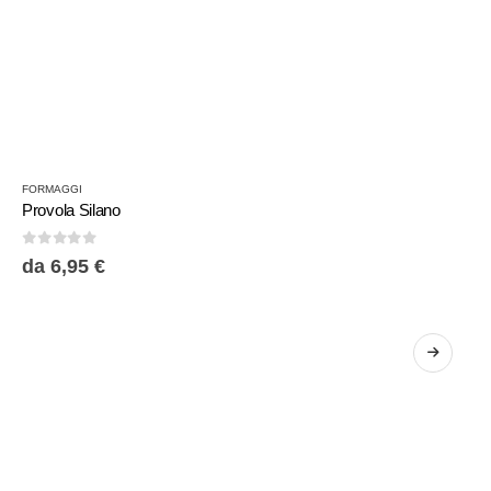
FORMAGGI
Provola Silano
0
Su 5
da
6,95
€