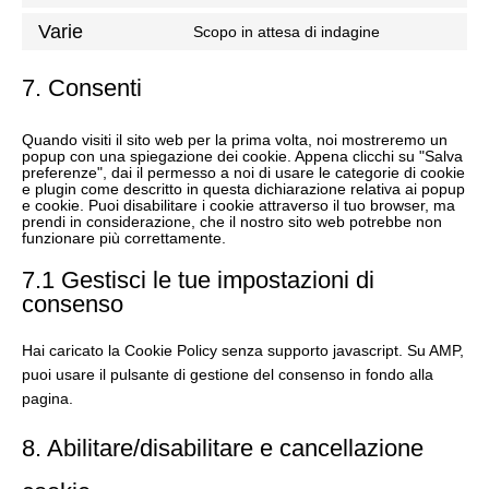
Consent
service
js
to
Varie
google-
Scopo in attesa di indagine
Consent
service
analytics
to
litespeed
7. Consenti
service
varie
Quando visiti il sito web per la prima volta, noi mostreremo un
popup con una spiegazione dei cookie. Appena clicchi su "Salva
preferenze", dai il permesso a noi di usare le categorie di cookie
e plugin come descritto in questa dichiarazione relativa ai popup
e cookie. Puoi disabilitare i cookie attraverso il tuo browser, ma
prendi in considerazione, che il nostro sito web potrebbe non
funzionare più correttamente.
7.1 Gestisci le tue impostazioni di
consenso
Hai caricato la Cookie Policy senza supporto javascript. Su AMP,
puoi usare il pulsante di gestione del consenso in fondo alla
pagina.
8. Abilitare/disabilitare e cancellazione