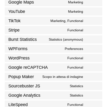
to
Google Maps
google-
Marketing
Consent
service
adsense
to
YouTube
complianz
Marketing
Consent
service
to
TikTok
google-
Marketing, Functional
Consent
service
maps
to
Stripe
youtube
Functional
Consent
service
to
Burst Statistics
tiktok
Statistics (anonymous)
Consent
service
to
WPForms
stripe
Preferences
Consent
service
to
WordPress
burst-
Functional
Consent
service
statistics
to
Google reCAPTCHA
wpforms
Functional
Consent
service
to
Popup Maker
wordpress
Scopo in attesa di indagine
Consent
service
to
Sourcebuster JS
google-
Statistics
Consent
service
recaptcha
to
Google Analytics
popup-
Statistics
Consent
service
maker
to
LiteSpeed
sourcebuster
Functional