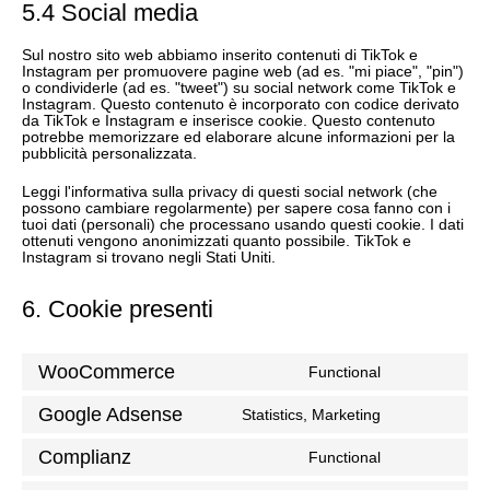
5.4 Social media
Sul nostro sito web abbiamo inserito contenuti di TikTok e
Instagram per promuovere pagine web (ad es. "mi piace", "pin")
o condividerle (ad es. "tweet") su social network come TikTok e
Instagram. Questo contenuto è incorporato con codice derivato
da TikTok e Instagram e inserisce cookie. Questo contenuto
potrebbe memorizzare ed elaborare alcune informazioni per la
pubblicità personalizzata.
Leggi l'informativa sulla privacy di questi social network (che
possono cambiare regolarmente) per sapere cosa fanno con i
tuoi dati (personali) che processano usando questi cookie. I dati
ottenuti vengono anonimizzati quanto possibile. TikTok e
Instagram si trovano negli Stati Uniti.
6. Cookie presenti
WooCommerce
Functional
Consent
to
Google Adsense
Statistics, Marketing
Consent
service
to
Complianz
woocommerc
Functional
Consent
service