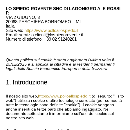
LO SPIEDO ROVENTE SNC DI LAGONIGRO A. E ROSSI
P.
VIA 2 GIUGNO, 3
20068 PESCHIERA BORROMEO – MI
Italia
Sito web:
https://www.polloallospiedo.it
Email:
servizio.clienti@lospiedorovente.it
Numero di telefono: +39 02 91240201
Questa politica sui cookie è stata aggiornata l'ultima volta il
25/12/2025 e si applica ai cittadini e ai residenti permanenti
legali dello Spazio Economico Europeo e della Svizzera.
1. Introduzione
Il nostro sito web,
https://www.polloallospiedo.it
(di seguito: "il sito
web") utilizza i cookie e altre tecnologie correlate (per comodità
tutte le tecnologie sono definite "cookie"). I cookie vengono
anche inseriti da terze parti che abbiamo ingaggiato. Nel
documento sottostante ti informiamo sull'uso dei cookie sul
nostro sito web.