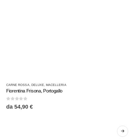
Questo
CARNE ROSSA
,
DELUXE
,
MACELLERIA
prodotto
Fiorentina Frisona, Portogallo
ha
più
0
Su 5
da
54,90
€
varianti.
Le
opzioni
possono
essere