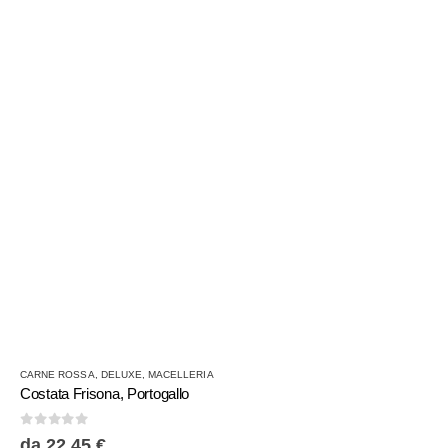
scelte
nella
pagina
del
prodotto
Questo
CARNE ROSSA
,
DELUXE
,
MACELLERIA
prodotto
Costata Frisona, Portogallo
ha
più
0
Su 5
da
22,45
€
varianti.