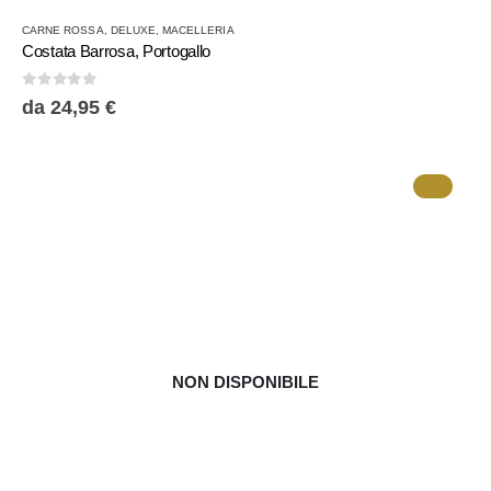
Questo
CARNE ROSSA
,
DELUXE
,
MACELLERIA
prodotto
Costata Barrosa, Portogallo
ha
più
0
Su 5
da
24,95
€
varianti.
Le
opzioni
possono
essere
scelte
nella
pagina
del
prodotto
NON DISPONIBILE