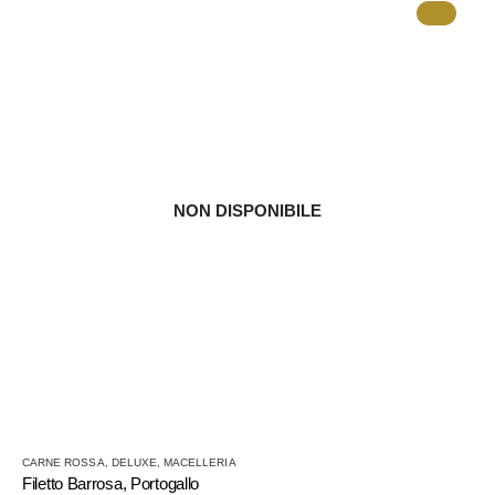
possono
essere
scelte
nella
pagina
del
prodotto
NON DISPONIBILE
Questo
CARNE ROSSA
,
DELUXE
,
MACELLERIA
prodotto
Filetto Barrosa, Portogallo
ha