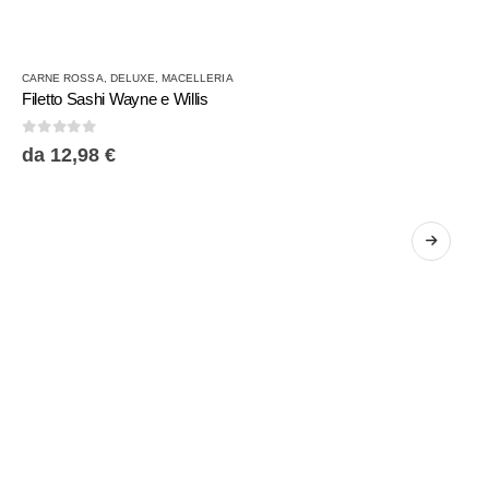
Questo
CARNE ROSSA
,
DELUXE
,
MACELLERIA
prodotto
Filetto Sashi Wayne e Willis
ha
più
0
Su 5
da
12,98
€
varianti.
Le
opzioni
possono
essere
scelte
nella
pagina
del
prodotto