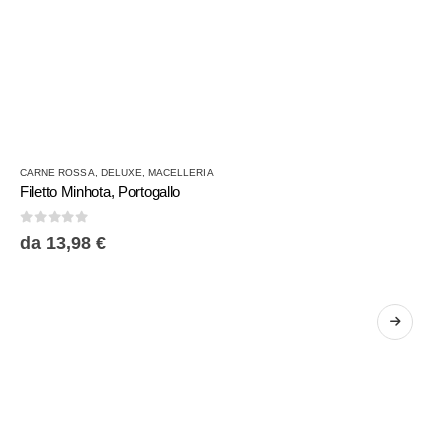
Questo
CARNE ROSSA
,
DELUXE
,
MACELLERIA
prodotto
Filetto Minhota, Portogallo
ha
più
0
Su 5
da
13,98
€
varianti.
Le
opzioni
possono
essere
scelte
nella
pagina
del
prodotto