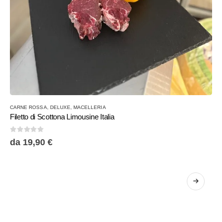
Questo
CARNE ROSSA
,
DELUXE
,
MACELLERIA
prodotto
Filetto di Scottona Limousine Italia
ha
più
0
Su 5
da
19,90
€
varianti.
Le
opzioni
possono
essere
scelte
nella
pagina