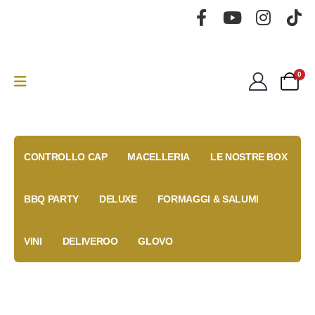
0
CONTROLLO CAP
MACELLERIA
LE NOSTRE BOX
BBQ PARTY
DELUXE
FORMAGGI & SALUMI
VINI
DELIVEROO
GLOVO
Gold Box
Fidelity
Coupon
Anniversary
Card