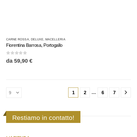
Questo
CARNE ROSSA
,
DELUXE
,
MACELLERIA
prodotto
Fiorentina Barrosa, Portogallo
ha
più
0
Su 5
da
59,90
€
varianti.
Le
opzioni
possono
essere
…
1
2
6
7
scelte
nella
pagina
del
Restiamo in contatto!
prodotto