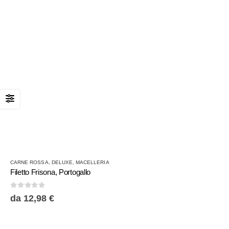
del
prodotto
Questo
CARNE ROSSA
,
DELUXE
,
MACELLERIA
prodotto
Filetto Frisona, Portogallo
ha
più
0
Su 5
da
12,98
€
varianti.
Le
opzioni