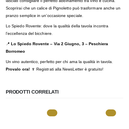
lasciati consigliare il perfetto abbinamento tra vino e cucina.
Scoprirai che un calice di Pignoletto può trasformare anche un
pranzo semplice in un’occasione speciale.
Lo Spiedo Rovente: dove la qualità della tavola incontra
l’eccellenza del bicchiere.
📍
Lo Spiedo Rovente –
Via 2 Giugno, 3 – Peschiera
Borromeo
Un vino autentico, perfetto per chi ama la qualità in tavola.
Provalo ora!
🍷
Registrati alla NewsLetter
è gratuito!
PRODOTTI CORRELATI