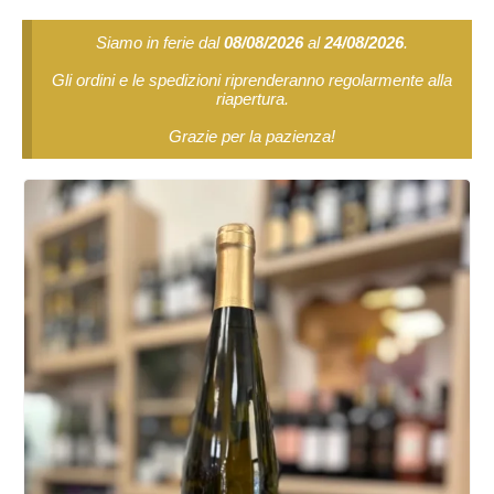
Siamo in ferie dal
08/08/2026
al
24/08/2026
.
Gli ordini e le spedizioni riprenderanno regolarmente alla
riapertura.
Grazie per la pazienza!