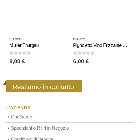
BIANCO
BIANCO
B
Müller Thurgau
Pignoletto Vino Frizzante Modavino
L
0
Su 5
0
Su 5
0
8,00
€
6,00
€
8
Restiamo in contatto!
L'AZIENDA
Chi Siamo
Spedizioni o Ritiri in Negozio
Condizioni di Vendita