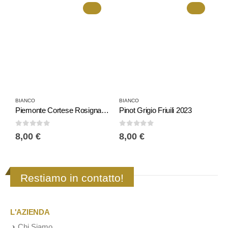
BIANCO
BIANCO
B
Piemonte Cortese Rosignano
Pinot Grigio Friuili 2023
0
Su 5
0
Su 5
0
8,00
€
8,00
€
6
Restiamo in contatto!
L'AZIENDA
Chi Siamo