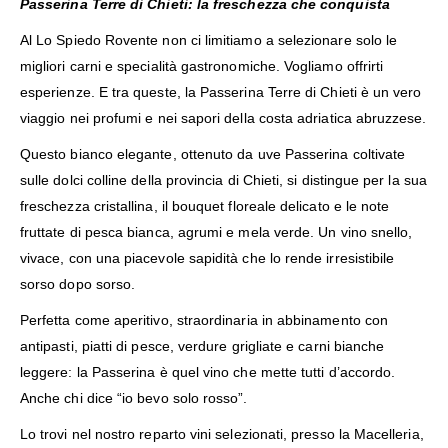
Passerina Terre di Chieti: la freschezza che conquista
Al Lo Spiedo Rovente non ci limitiamo a selezionare solo le
migliori carni e specialità gastronomiche. Vogliamo offrirti
esperienze. E tra queste, la Passerina Terre di Chieti è un vero
viaggio nei profumi e nei sapori della costa adriatica abruzzese.
Questo bianco elegante, ottenuto da uve Passerina coltivate
sulle dolci colline della provincia di Chieti, si distingue per la sua
freschezza cristallina, il bouquet floreale delicato e le note
fruttate di pesca bianca, agrumi e mela verde. Un vino snello,
vivace, con una piacevole sapidità che lo rende irresistibile
sorso dopo sorso.
Perfetta come aperitivo, straordinaria in abbinamento con
antipasti, piatti di pesce, verdure grigliate e carni bianche
leggere: la Passerina è quel vino che mette tutti d’accordo.
Anche chi dice “io bevo solo rosso”.
Lo trovi nel nostro reparto vini selezionati, presso la Macelleria,