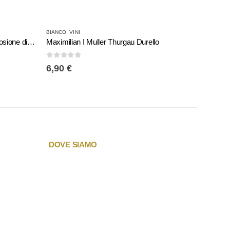
BIANCO
,
VINI
BIANCO
Vino Prosecco De Angeli: Un’Esplosione di Freschezza e Eleganza
Maximilian I Muller Thurgau Durello
Pignolet
0
Su 5
0
Su 5
6,90
€
6,00
€
DOVE SIAMO