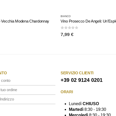
BIANCO
to Vecchia Modena Chardonnay
0
Su 5
7,99
€
ONTO
SERVIZIO CLIENTI
+39 02 9124 0201
 conto
 tuo ordine
ORARI
Indirizzo
Lunedì
CHIUSO
Martedì
8:30 - 19:30
Mercoledì
8:30 - 19:30