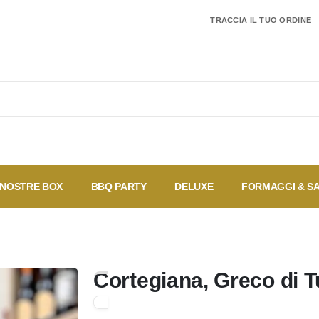
TRACCIA IL TUO ORDINE
 NOSTRE BOX
BBQ PARTY
DELUXE
FORMAGGI & S
I più
Coupon
Offerte
Speciali
vendu
Cortegiana, Greco di T