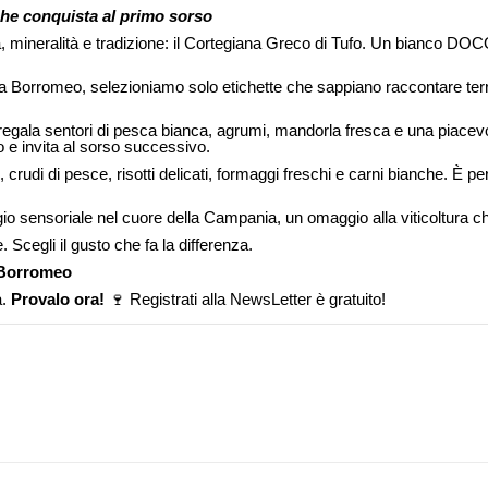
che conquista al primo sorso
, mineralità e tradizione: il Cortegiana Greco di Tufo. Un bianco DOCG
Borromeo, selezioniamo solo etichette che sappiano raccontare territo
aso regala sentori di pesca bianca, agrumi, mandorla fresca e una piacevo
 e invita al sorso successivo.
crudi di pesce, risotti delicati, formaggi freschi e carni bianche. È p
io sensoriale nel cuore della Campania, un omaggio alla viticoltura ch
Scegli il gusto che fa la differenza.
 Borromeo
a.
Provalo ora!
🍷
Registrati alla NewsLetter
è gratuito!