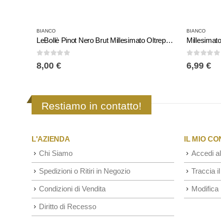
BIANCO
BIANCO
LeBollè Pinot Nero Brut Millesimato Oltrepò Pavese
Millesima
0
Su 5
0
Su 5
8,00
€
6,99
€
Restiamo in contatto!
L'AZIENDA
IL MIO C
Chi Siamo
Accedi al
Spedizioni o Ritiri in Negozio
Traccia il
Condizioni di Vendita
Modifica 
Diritto di Recesso