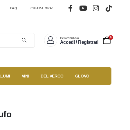
FAQ
CHIAMA ORA!
0
Benvenuto/a
Accedi / Registrati
ALUMI
VINI
DELIVEROO
GLOVO
Gestisci un
Ricette
ti
locale?
ufo