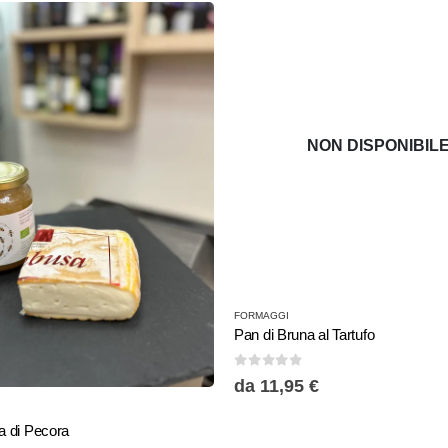
NON DISPONIBIL
Questo
FORMAGGI
prodotto
Pan di Bruna al Tartufo
ha
0
Su 5
più
da
11,95
€
varianti.
 di Pecora
Le