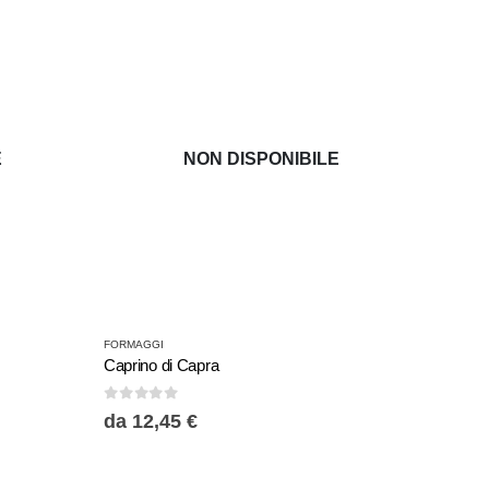
E
NON DISPONIBILE
Questo
FORMAGGI
prodotto
Caprino di Capra
ha
0
Su 5
più
da
12,45
€
varianti.
Le