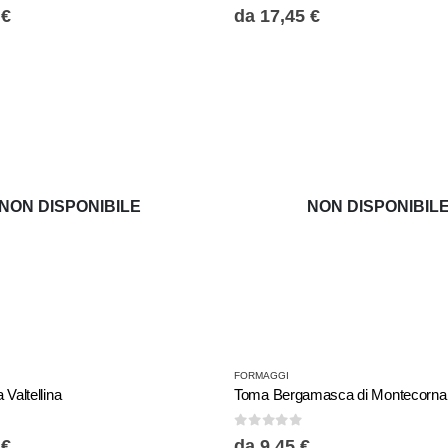
0
Su 5
più
0
€
da
17,45
€
varianti.
Le
opzioni
possono
essere
scelte
nella
NON DISPONIBILE
NON DISPONIBIL
pagina
del
prodotto
Questo
FORMAGGI
prodotto
 Valtellina
Toma Bergamasca di Montecorna
ha
0
Su 5
più
5
€
da
9,45
€