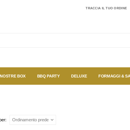
TRACCIA IL TUO ORDINE
 NOSTRE BOX
BBQ PARTY
DELUXE
FORMAGGI & S
I pi
Coupon
Offerte
Speciali
ven
per: