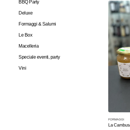
BBQ Party
Deluxe
Formaggi & Salumi
Le Box
Macelleria
Speciale eventi, party
Vini
Questo
FORMAGGI
prodotto
La Cambusa