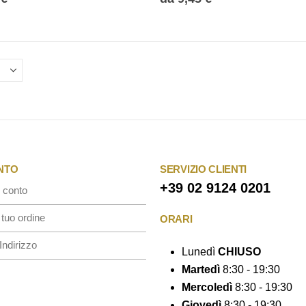
varianti.
Le
opzioni
possono
essere
scelte
nella
pagina
del
ONTO
SERVIZIO CLIENTI
prodotto
+39 02 9124 0201
 conto
 tuo ordine
ORARI
Indirizzo
Lunedì
CHIUSO
Martedì
8:30 - 19:30
Mercoledì
8:30 - 19:30
Giovedì
8:30 - 19:30