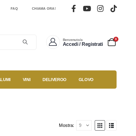
FAQ
CHIAMA ORA!
0
Benvenuto/a
Accedi / Registrati
ALUMI
VINI
DELIVEROO
GLOVO
ù
Gestisci un
Ricette
duti
locale?
Mostra: