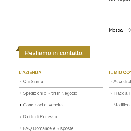
varianti.
Le
opzioni
possono
Mostra:
essere
scelte
nella
Restiamo in contatto!
pagina
del
L'AZIENDA
IL MIO C
prodotto
Chi Siamo
Accedi al
Spedizioni o Ritiri in Negozio
Traccia il
Condizioni di Vendita
Modifica 
Diritto di Recesso
FAQ Domande e Risposte