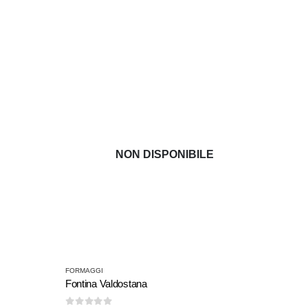
opzioni
possono
essere
scelte
nella
pagina
del
prodotto
NON DISPONIBILE
Questo
FORMAGGI
prodotto
Fontina Valdostana
ha