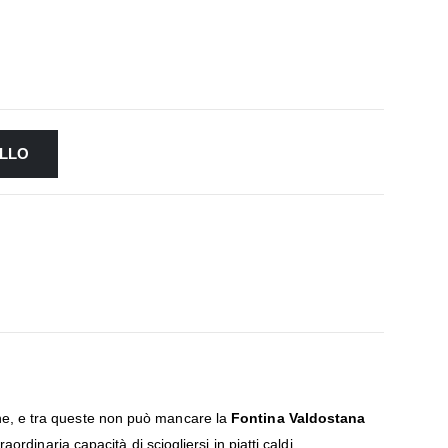
ELLO
iane, e tra queste non può mancare la
Fontina Valdostana
rdinaria capacità di sciogliersi in piatti caldi.