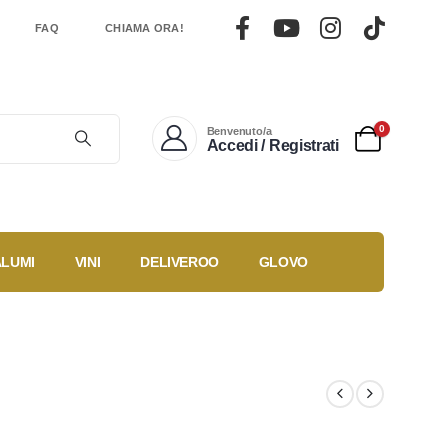
FAQ
CHIAMA ORA!
0
Benvenuto/a
Accedi / Registrati
ALUMI
VINI
DELIVEROO
GLOVO
Gestisci un
Ricette
ti
locale?