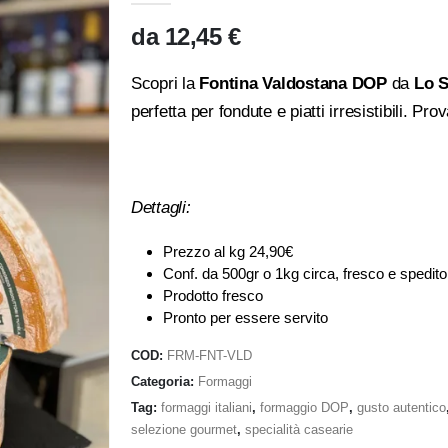
da
12,45
€
Scopri la
Fontina Valdostana DOP
da
Lo 
perfetta per fondute e piatti irresistibili. Prov
Dettagli:
Prezzo al kg 24,90€
Conf. da 500gr o 1kg circa, fresco e spedit
Prodotto fresco
Pronto per essere servito
COD:
FRM-FNT-VLD
Categoria:
Formaggi
Tag:
formaggi italiani
,
formaggio DOP
,
gusto autentico
selezione gourmet
,
specialità casearie