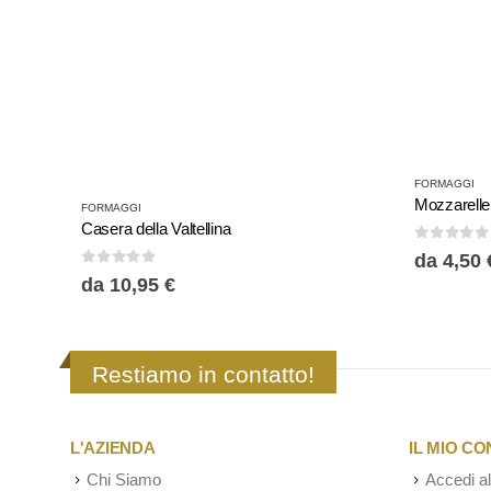
Questo prodotto ha più varianti. Le opzioni possono essere scelte nella pagina del prodotto
Questo prodotto ha più varianti. Le opzioni possono essere scelte nella pagina del prodotto
FORMAGGI
Mozzarelle 
FORMAGGI
Casera della Valtellina
0
Su 5
da
4,50
0
Su 5
da
10,95
€
Restiamo in contatto!
L'AZIENDA
IL MIO C
Chi Siamo
Accedi al