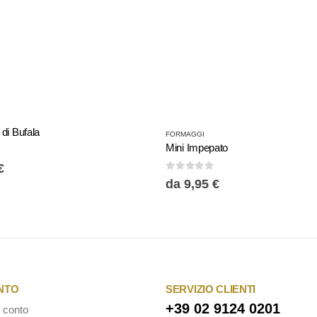
Questo prodotto ha più varianti. Le opzioni possono essere scelte nella pagina del prodotto
di Bufala
FORMAGGI
Mini Impepato
€
0
Su 5
da
9,95
€
ONTO
SERVIZIO CLIENTI
+39 02 9124 0201
 conto