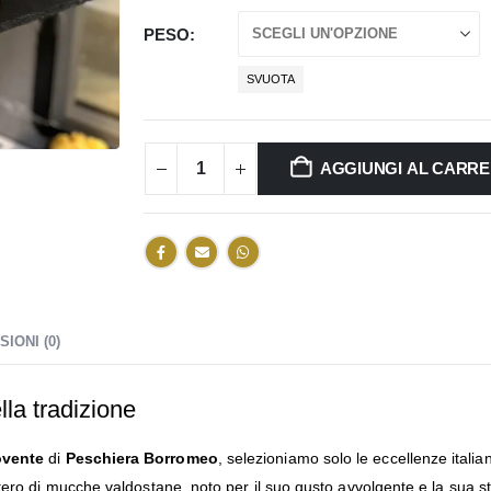
PESO
SVUOTA
AGGIUNGI AL CARR
IONI (0)
la tradizione
ovente
di
Peschiera Borromeo
, selezioniamo solo le eccellenze ital
ro di mucche valdostane, noto per il suo gusto avvolgente e la sua strao