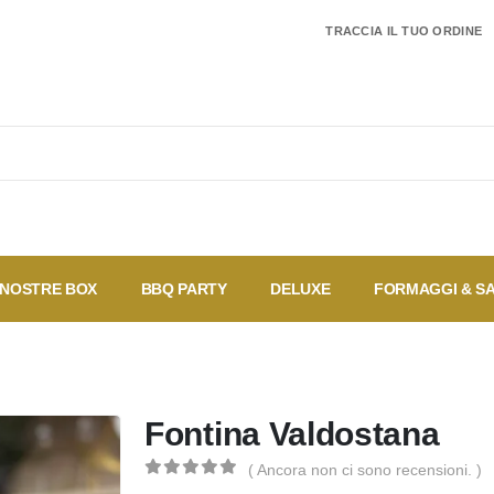
TRACCIA IL TUO ORDINE
 NOSTRE BOX
BBQ PARTY
DELUXE
FORMAGGI & S
I più
Coupon
Offerte
Speciali
vendu
Fontina Valdostana
( Ancora non ci sono recensioni. )
0
Di 5