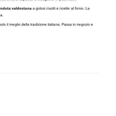
onduta valdostana
a golosi risotti e ricette al forno. La
la.
solo il meglio della tradizione italiana. Passa in negozio e
Non disp