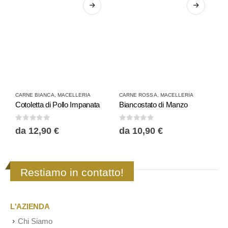
Questo prodotto ha più varianti. Le opzioni possono essere scelte nella pagina del prodotto
Questo prodotto ha più varianti. Le opzioni possono essere scelte nella pagina del prodotto
Questo prodotto 
CARNE BIANCA
,
MACELLERIA
CARNE ROSSA
,
MACELLERIA
B
Cotoletta di Pollo Impanata
Biancostato di Manzo
C
0
Su 5
0
Su 5
0
da
12,90
€
da
10,90
€
Restiamo in contatto!
L'AZIENDA
Chi Siamo