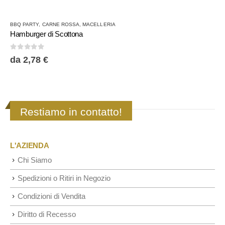
Questo prodotto ha più varianti. Le opzioni possono essere scelte nella pagina del prodotto
Q
BBQ PARTY
,
CARNE ROSSA
,
MACELLERIA
Hamburger di Scottona
0
Su 5
da
2,78
€
Restiamo in contatto!
L'AZIENDA
Chi Siamo
Spedizioni o Ritiri in Negozio
Condizioni di Vendita
Diritto di Recesso