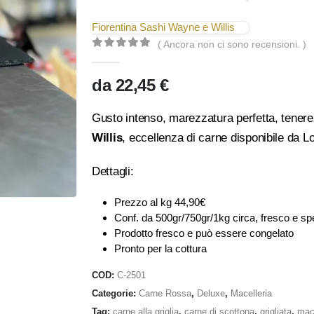
Fiorentina Sashi Wayne e Willis
( Ancora non ci sono recensioni. )
0
Di 5
da
22,45
€
Gusto intenso, marezzatura perfetta, tenere
Willis
, eccellenza di carne disponibile da 
Dettagli:
Prezzo al kg 44,90€
Conf. da 500gr/750gr/1kg circa, fresco e sp
Prodotto fresco e può essere congelato
Pronto per la cottura
COD:
C-2501
Categorie:
Carne Rossa
,
Deluxe
,
Macelleria
Tag:
carne alla griglia
,
carne di scottona
,
grigliata
,
mac