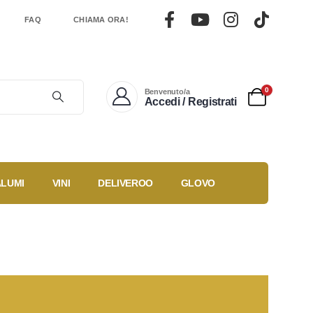
FAQ
CHIAMA ORA!
0
Benvenuto/a
Accedi / Registrati
ALUMI
VINI
DELIVEROO
GLOVO
Gestisci un
Ricette
ti
locale?