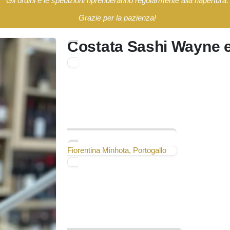
Gli ordini e le spedizioni riprenderanno regolarmente alla riapertura.
Grazie per la pazienza!
Costata Sashi Wayne e
Fiorentina Minhota, Portogallo