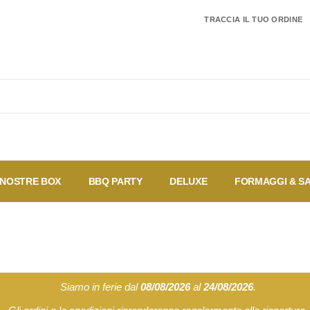
TRACCIA IL TUO ORDINE
 NOSTRE BOX
BBQ PARTY
DELUXE
FORMAGGI & S
I più
Coupon
Offerte
Speciali
vendu
Siamo in ferie dal
08/08/2026
al
24/08/2026
.