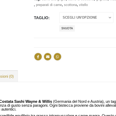
,
preparati di carne
,
scottona
,
vitello
TAGLIO
SVUOTA
ioni (0)
Costata Sashi Wayne & Willis
(Germania del Nord e Austria), un tag
enza di gusto senza paragoni. Ogni bistecca proviene da bovini allevati
 autentici.
ncredibile equilibrio tra grasso intramuscolare e carne magra. Questo 