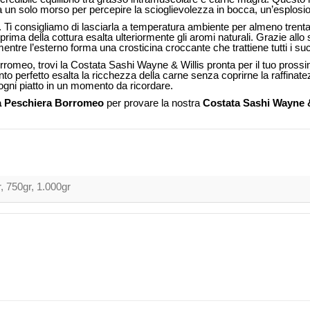
 un solo morso per percepire la scioglievolezza in bocca, un’esplosione
Ti consigliamo di lasciarla a temperatura ambiente per almeno trenta mi
ima della cottura esalta ulteriormente gli aromi naturali. Grazie allo
tre l’esterno forma una crosticina croccante che trattiene tutti i suc
romeo, trovi la Costata Sashi Wayne & Willis pronta per il tuo pros
to perfetto esalta la ricchezza della carne senza coprirne la raffinatez
ogni piatto in un momento da ricordare.
 a Peschiera Borromeo
per provare la nostra
Costata Sashi Wayne &
, 750gr, 1.000gr