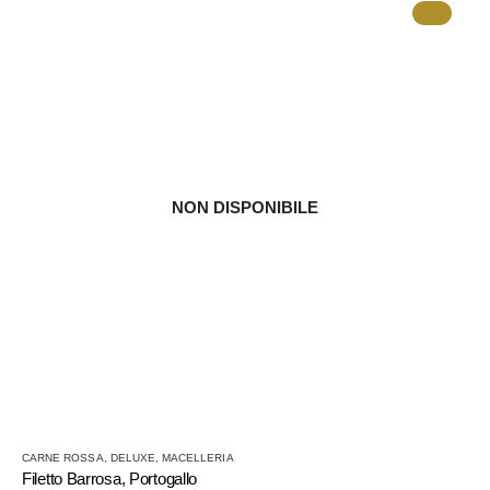
possono
essere
scelte
nella
pagina
del
prodotto
NON DISPONIBILE
Questo
CARNE ROSSA
,
DELUXE
,
MACELLERIA
prodotto
Filetto Barrosa, Portogallo
ha