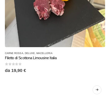
Questo
CARNE ROSSA
,
DELUXE
,
MACELLERIA
prodotto
Filetto di Scottona Limousine Italia
ha
più
0
Su 5
da
19,90
€
varianti.
Le
opzioni
possono
essere
scelte
nella
pagina