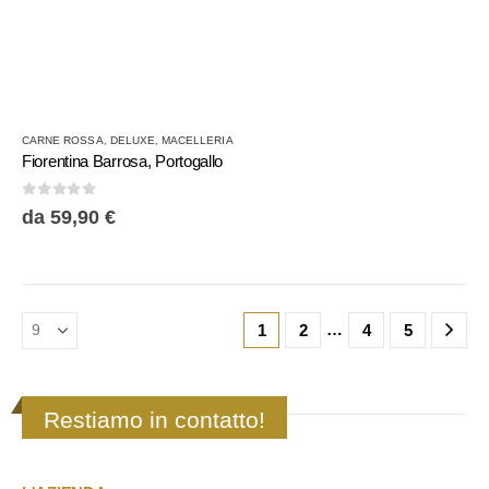
Questo
CARNE ROSSA
,
DELUXE
,
MACELLERIA
prodotto
Fiorentina Barrosa, Portogallo
ha
più
0
Su 5
da
59,90
€
varianti.
Le
opzioni
possono
essere
…
1
2
4
5
scelte
nella
pagina
del
Restiamo in contatto!
prodotto