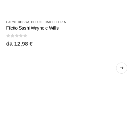
Questo
CARNE ROSSA
,
DELUXE
,
MACELLERIA
prodotto
Filetto Sashi Wayne e Willis
ha
più
0
Su 5
da
12,98
€
varianti.
Le
opzioni
possono
essere
scelte
nella
pagina
del
prodotto