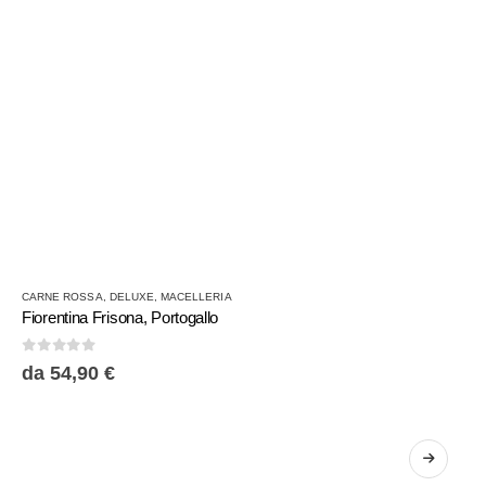
Questo
CARNE ROSSA
,
DELUXE
,
MACELLERIA
prodotto
Fiorentina Frisona, Portogallo
ha
più
0
Su 5
da
54,90
€
varianti.
Le
opzioni
possono
essere