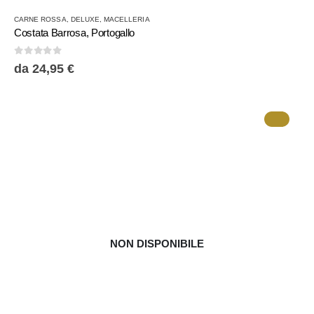
Questo
CARNE ROSSA
,
DELUXE
,
MACELLERIA
prodotto
Costata Barrosa, Portogallo
ha
più
0
Su 5
da
24,95
€
varianti.
Le
opzioni
possono
essere
scelte
nella
pagina
del
prodotto
NON DISPONIBILE