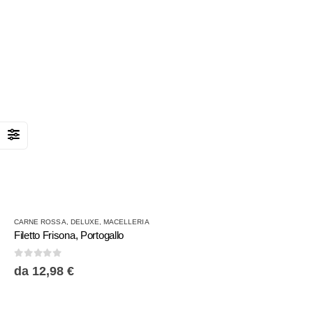
del
prodotto
Questo
CARNE ROSSA
,
DELUXE
,
MACELLERIA
prodotto
Filetto Frisona, Portogallo
ha
più
0
Su 5
da
12,98
€
varianti.
Le
opzioni