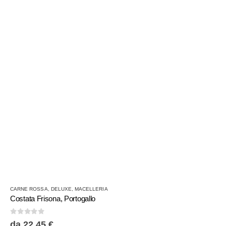
scelte
nella
pagina
del
prodotto
Questo
CARNE ROSSA
,
DELUXE
,
MACELLERIA
prodotto
Costata Frisona, Portogallo
ha
più
0
Su 5
da
22,45
€
varianti.