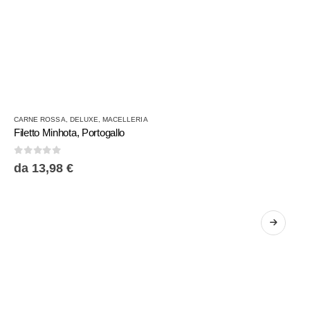
Questo
CARNE ROSSA
,
DELUXE
,
MACELLERIA
prodotto
Filetto Minhota, Portogallo
ha
più
0
Su 5
da
13,98
€
varianti.
Le
opzioni
possono
essere
scelte
nella
pagina
del
prodotto