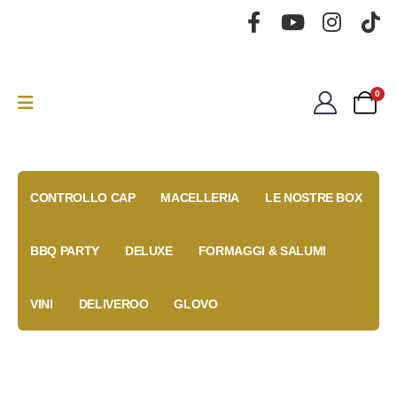
0
CONTROLLO CAP
MACELLERIA
LE NOSTRE BOX
BBQ PARTY
DELUXE
FORMAGGI & SALUMI
VINI
DELIVEROO
GLOVO
Gold Box
Fidelity
Coupon
Anniversary
Card