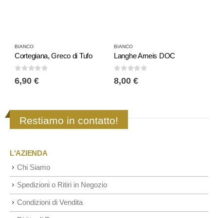
BIANCO
BIANCO
B
Cortegiana, Greco di Tufo
Langhe Arneis DOC
C
0
Su 5
0
Su 5
0
6,90
€
8,00
€
8
Restiamo in contatto!
L'AZIENDA
Chi Siamo
Spedizioni o Ritiri in Negozio
Condizioni di Vendita