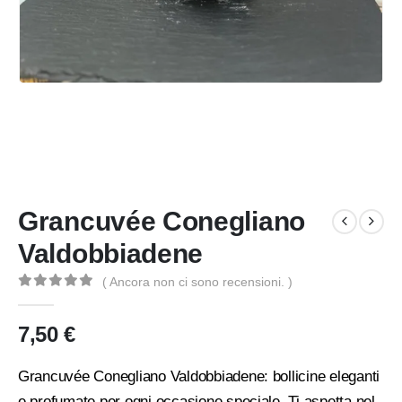
Grancuvée Conegliano
Valdobbiadene
( Ancora non ci sono recensioni. )
0
Di 5
7,50
€
Grancuvée Conegliano Valdobbiadene: bollicine eleganti
e profumate per ogni occasione speciale. Ti aspetta nel