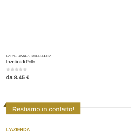
CARNE BIANCA
,
MACELLERIA
Involtini di Pollo
0
Su 5
da
8,45
€
Restiamo in contatto!
L'AZIENDA