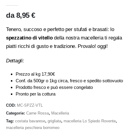
0
Di 5
da
8,95
€
Tenero, succoso e perfetto per stufati e brasati: lo
spezzatino di vitello
della nostra macelleria ti regala
piatti ricchi di gusto e tradizione. Provalo! oggi!
Dettagli:
Prezzo al kg 17,90€
Conf. da 500gr o 1kg circa, fresco e spedito sottovuoto
Prodotto fresco e può essere congelato
Pronto per la cottura
COD:
MC-SPZZ-VTL
Categorie:
Carne Rossa
,
Macelleria
Tag:
costata bavarese
,
grigliata
,
macelleria Lo Spiedo Rovente
,
macelleria peschiera borromeo