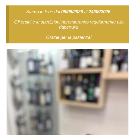
Siamo in ferie dal
08/08/2026
al
24/08/2026
.
Gli ordini e le spedizioni riprenderanno regolarmente alla
riapertura.
Grazie per la pazienza!