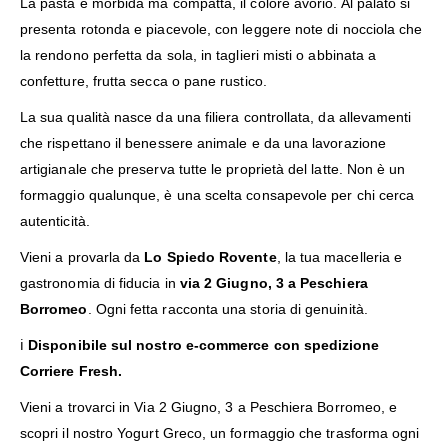
La pasta è morbida ma compatta, il colore avorio. Al palato si
presenta rotonda e piacevole, con leggere note di nocciola che
la rendono perfetta da sola, in taglieri misti o abbinata a
confetture, frutta secca o pane rustico.
La sua qualità nasce da una filiera controllata, da allevamenti
che rispettano il benessere animale e da una lavorazione
artigianale che preserva tutte le proprietà del latte. Non è un
formaggio qualunque, è una scelta consapevole per chi cerca
autenticità.
Vieni a provarla da
Lo Spiedo Rovente
, la tua macelleria e
gastronomia di fiducia in
via 2 Giugno, 3 a Peschiera
Borromeo
. Ogni fetta racconta una storia di genuinità.
ℹ️
Disponibile sul nostro e-commerce con spedizione
Corriere Fresh.
Vieni a trovarci in
Via 2 Giugno, 3 a Peschiera Borromeo
, e
scopri il nostro Yogurt Greco, un formaggio che trasforma ogni