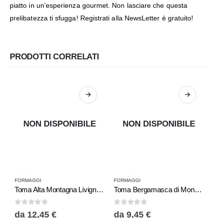
piatto in un’esperienza gourmet. Non lasciare che questa
prelibatezza ti sfugga!
Registrati alla NewsLetter
è gratuito!
PRODOTTI CORRELATI
NON DISPONIBILE
NON DISPONIBILE
FORMAGGI
FORMAGGI
F
Toma Alta Montagna Livigno: il sapore autentico delle Alpi
Toma Bergamasca di Montecorna
P
0
Su 5
0
Su 5
0
da
12,45
€
da
9,45
€