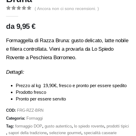
( Ancora non ci sono recensioni. )
0
Di 5
da
9,95
€
Formaggella di Razza Bruna: gusto delicato, latte nobile
e filiera controllata. Vieni a provarla da Lo Spiedo
Rovente a Peschiera Borromeo.
Dettagli:
Prezzo al kg 19,90€, fresco e pronto per essere spedito
Prodotto fresco
Pronto per essere servito
COD:
FRG-RZZ-BRN
Categoria:
Formaggi
Tag:
formaggio DOP
,
gusto autentico
,
lo spiedo rovente
,
prodotti tipici
,
sapori della tradizione
,
selezione gourmet
,
specialità casearie