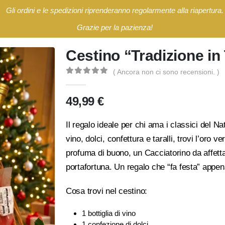
Gli ordini e le spedizioni riprenderanno regolarmente alla riapertura.
Grazie per la pazienza!
Cestino “Tradizione in
( Ancora non ci sono recensioni. )
0
Di 5
49,99
€
Il regalo ideale per chi ama i classici del Nat
vino, dolci, confettura e taralli, trovi l’oro 
profuma di buono, un Cacciatorino da affett
portafortuna. Un regalo che “fa festa” appena
Cosa trovi nel cestino:
1 bottiglia di vino
1 confezione di dolci