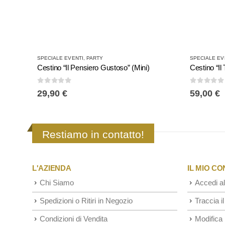
SPECIALE EVENTI, PARTY
SPECIALE EV
Cestino “Il Pensiero Gustoso” (Mini)
Cestino “Il
0
Su 5
0
Su 5
29,90
€
59,00
€
Restiamo in contatto!
L'AZIENDA
IL MIO C
Chi Siamo
Accedi al
Spedizioni o Ritiri in Negozio
Traccia il
Condizioni di Vendita
Modifica 