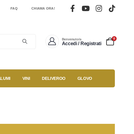
FAQ
CHIAMA ORA!
0
Benvenuto/a
Accedi / Registrati
ALUMI
VINI
DELIVEROO
GLOVO
ù
Gestisci un
Ricette
duti
locale?