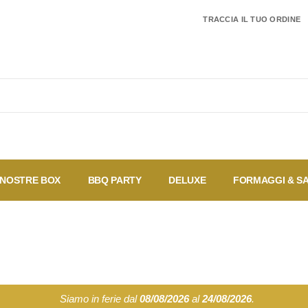
TRACCIA IL TUO ORDINE
 NOSTRE BOX
BBQ PARTY
DELUXE
FORMAGGI & S
I pi
Coupon
Offerte
Speciali
ven
Siamo in ferie dal
08/08/2026
al
24/08/2026
.