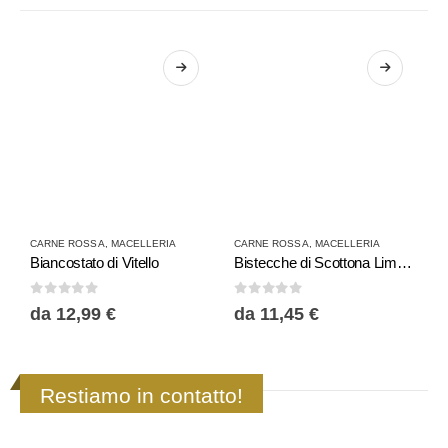
Questo prodotto ha più varianti. Le opzioni possono essere scelte nella pagina del prodotto
Questo prodotto ha più varianti. Le opzioni possono essere scelte nella pagina del prodotto
Questo prodotto
CARNE ROSSA
,
MACELLERIA
CARNE ROSSA
,
MACELLERIA
B
Biancostato di Vitello
Bistecche di Scottona Limousine Italia
H
0
Su 5
0
Su 5
0
da
12,99
€
da
11,45
€
Restiamo in contatto!