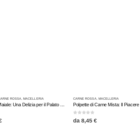
Questo prodotto ha più varianti. Le opzioni possono essere scelte nella pagina del prodotto
CARNE ROSSA
,
MACELLERIA
CARNE ROSSA
,
MACELLERIA
Nodino di Maiale: Una Delizia per il Palato da Lo Spiedo Rovente
0
Su 5
€
da
8,45
€