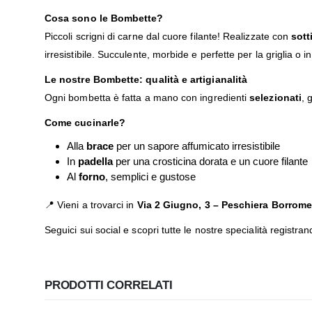
Cosa sono le Bombette?
Piccoli scrigni di carne dal cuore filante! Realizzate con
sott
irresistibile. Succulente, morbide e perfette per la griglia o i
Le nostre Bombette: qualità e artigianalità
Ogni bombetta è fatta a mano con ingredienti
selezionati
, 
Come cucinarle?
Alla
brace
per un sapore affumicato irresistibile
In
padella
per una crosticina dorata e un cuore filante
Al
forno
, semplici e gustose
📍 Vieni a trovarci in
Via 2 Giugno, 3 – Peschiera Borrom
Seguici sui social e scopri tutte le nostre specialità registran
PRODOTTI CORRELATI