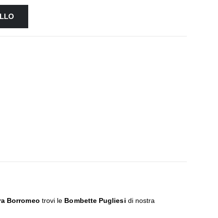
ELLO
ra Borromeo
trovi le
Bombette Pugliesi
di nostra