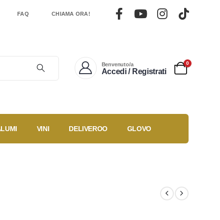
FAQ
CHIAMA ORA!
0
Benvenuto/a
Accedi / Registrati
ALUMI
VINI
DELIVEROO
GLOVO
Gestisci un
Ricette
ti
locale?