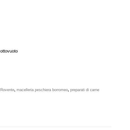
sottovuoto
 Rovente
,
macelleria peschiera borromeo
,
preparati di carne