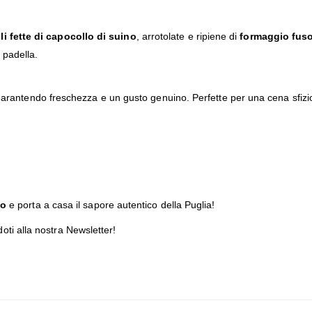
ili fette di capocollo di suino
, arrotolate e ripiene di
formaggio fuso
n padella.
garantendo freschezza e un gusto genuino. Perfette per una cena sfizios
eo
e porta a casa il sapore autentico della Puglia!
doti alla
nostra Newsletter
!