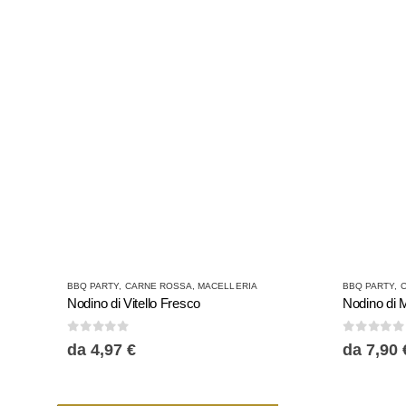
Questo prodotto ha più varianti. Le opzioni possono essere scelte nella pagina del prodotto
Questo prodotto ha più varianti. Le opzioni possono essere scelte nella pagina del prodotto
BBQ PARTY
,
CARNE ROSSA
,
MACELLERIA
BBQ PARTY
,
Nodino di Vitello Fresco
0
Su 5
0
Su 5
da
4,97
€
da
7,90