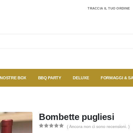
TRACCIA IL TUO ORDINE
 NOSTRE BOX
BBQ PARTY
DELUXE
FORMAGGI & S
I più
Coupon
Offerte
Speciali
vendu
Bombette pugliesi
( Ancora non ci sono recensioni. )
0
Di 5